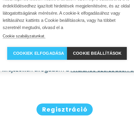
érdeklődésedhez igazított hirdetések megjelenítésére, és az oldal
Egységek
látogatottságának mérésére. A cookie-k elfogadásához vagy
letiltásához kattints a Cookie beállításokra, vagy ha többet
szeretnél megtudni, olvasd el a
Vevőkód
Cookie szabályzatunkat.
COOKIEK ELFOGADÁSA
COOKIE BEÁLLÍTÁSOK
Új egység hozzáadása +
 kifejezetten elfogadom a
Általános Szerződési Fe
Regisztráció