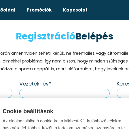
Főoldal
Promóciók
Kapcsolat
Regisztráció
Belépés
során amennyiben teheti, kérjük, ne freemailes vagy citromaile
il címekkel probléma, így nem biztos, hogy minden szükséges üz
nőrizze a spam mappát is, mert előfordulhat, hogy levelünk od
Vezetéknév
Kere
Cookie beállítások
Jelszó
Jels
Az oldalon található cookie-kat a Mirbest Kft. különböző célokra
használja fel, többek között a tartalom személyre szabására, a te