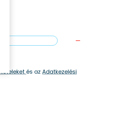
ltételeket
és az
Adatkezelési