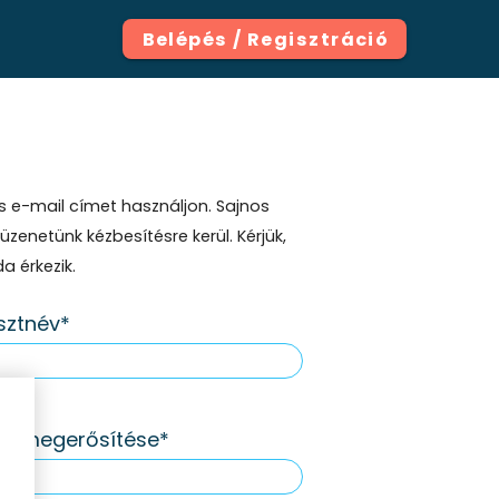
Belépés / Regisztráció
s e-mail címet használjon. Sajnos
enetünk kézbesítésre kerül. Kérjük,
a érkezik.
sztnév
zó megerősítése